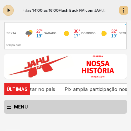
 JAHUZINHO das 14:00 às 16:00
Flash Back FM com JAHUZINHO das 14:0
jogos de azar no país
ÚLTIMAS
Pix amplia participação nos p
MENU