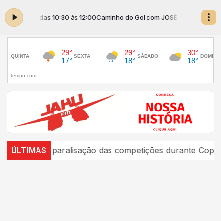
JOSÉ MAIA das 10:30 às 12:00
Caminho do Gol com JOSÉ MAIA das 10:30
BF reforça paralisação das competições durante Copa F
ÚLTIMAS