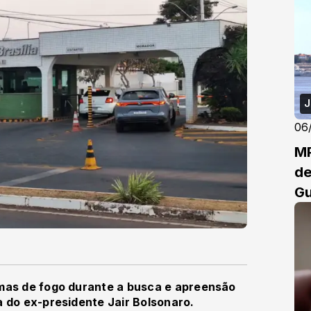
J
06
MP
de
G
rmas de fogo durante a busca e apreensão
a do ex-presidente Jair Bolsonaro.