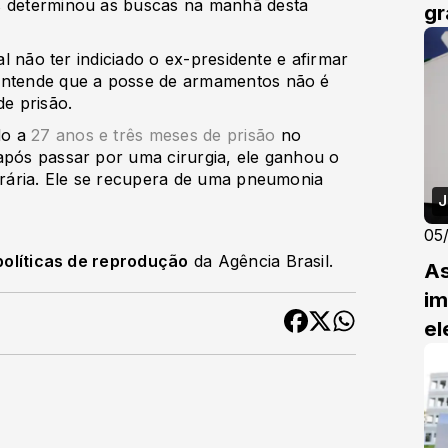
s determinou as buscas na manhã desta
gr
al não ter indiciado o ex-presidente e afirmar
 entende que a posse de armamentos não é
e prisão.
do a
27 anos e três meses de prisão
no
após passar por uma cirurgia, ele ganhou o
porária. Ele se recupera de uma pneumonia
J
05
políticas de reprodução
da Agência Brasil.
As
im
el