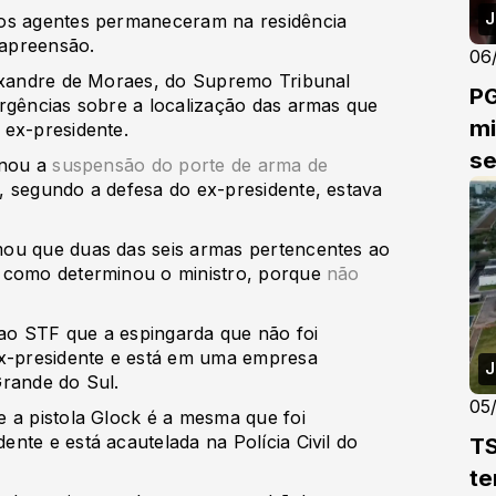
J
 os agentes permaneceram na residência
 apreensão.
06
lexandre de Moraes, do Supremo Tribunal
PG
rgências sobre a localização das armas que
mi
 ex-presidente.
se
inou a
suspensão do porte de arma de
, segundo a defesa do ex-presidente, estava
mou que duas das seis armas pertencentes ao
, como determinou o ministro, porque
não
ao STF que a espingarda que não foi
ex-presidente e está em uma empresa
J
Grande do Sul.
05
 a pistola Glock é a mesma que foi
nte e está acautelada na Polícia Civil do
TS
te