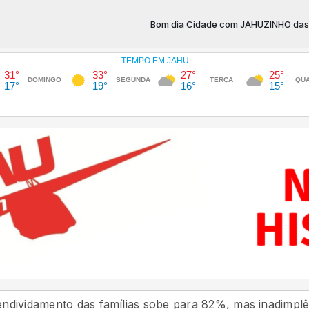
Bom dia Cidade com JAHUZINHO das 07:05 às 
o das famílias sobe para 82%, mas inadimplência cai