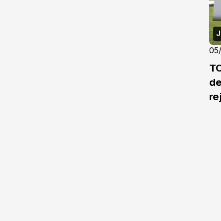
J
05
TC
de
re