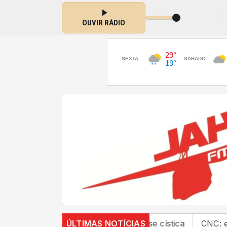
Cidade com JAHUZINHO das 07:05 às 10:30
OUVIR RÁDIO
nações no SUS por fibrose cística
ÚLTIMAS NOTÍCIAS
CNC: endividament