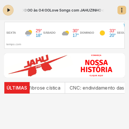
NHO das 00:00 às 04:00
Love Songs com JAHUZINHO das 00:00 às 04:
por fibrose cística
ÚLTIMAS
CNC: endividamento das famílias