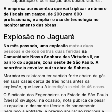
capacitação e certificação dos colaboradores.
A empresa acrescentou que vai triplicar o número
de fiscais em campo, de 200 para 600
profissionais, e ampliar o uso de tecnologia no
monitoramento das obras.
Explosão no Jaguaré
No mês passado, uma explosão
matou duas
pessoas e deixou outras duas feridas
na
Comunidade Nossa Senhora das Virtudes II, no
bairro do Jaguaré, zona oeste de São Paulo. A
ocorrência envolve outra obra da Sabesp.
Moradores relataram ter sentido forte cheiro de gás
em suas casas cerca de três horas antes da
explosão, que levou à
interdição inicial de 46 casas
.
O Sindicato dos Engenheiros no Estado de São Paulo
(Seesp) divulgou, na ocasião, nota pública de pesar
e repudiou o desmonte técnico do saneamento.
Segundo a entidade, é preciso apuração rigorosa e