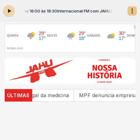
ZINHO das 16:00 às 18:30
Internacional FM com JAHUZINHO das 16:00 às
 ilegal da medicina
ÚLTIMAS
MPF denuncia empresas donas de 