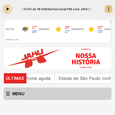
INHO das 16:00 às 18:30
Internacional FM com JAHUZINHO das 16:00 às 
oas à fome aguda
ÚLTIMAS
Estado de São Paulo confirma 23 c
MENU