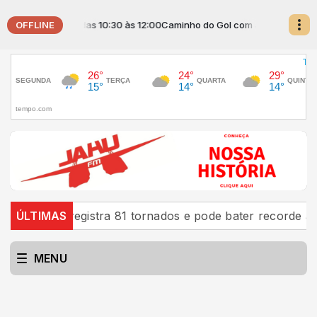
OFFLINE
om JOSÉ MAIA das 10:30 às 12:00
Caminho do Gol com JOSÉ MAIA das 10
Brasil registra 81 tornados e pode bater recorde até o fi
ÚLTIMAS
MENU